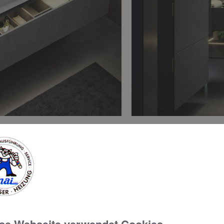
ment mit Design-Highlights
t sich der Waschtischunterbau mit Glasablage als Highlight der
rpretation eines Waschtischunterbaus und der Hingucker in der
h optisch stehend wertet es das Badezimmer mit seiner puris
ke und ein verspiegeltes Regal mit seitlichen Fächern komple