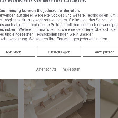
se Webseite verwendet Cookies
Zustimmung können Sie jederzeit widerrufen.
erwenden auf dieser Webseite Cookies und weitere Technologien, um 
htisch bis zum Accessoire
estmögliches Nutzungserlebnis zu bieten. Sie können das Setzen von
es auch ablehnen und unsere Seite nur mit den technisch notwendige
es nutzen. Weitere Informationen, sowie eine detaillierte Übersicht der
 Konzept der farblichen Einheitlichkeit und Homogenität. Arm
es und eingesetzten Technologien finden Sie in unserer
erbinden sich nahtlos mit den Badmöbeln und Waschtischen, d
schutzerklärung
. Sie können Ihre
Einstellungen
jederzeit ändern.
entsteht ein Badezimmerdesign, das Ruhe und Eleganz ausstrahlt
Ablehnen
Ablehnen
Einstellungen
Akzeptieren
nd ein durchgängiges Design kreieren.
Datenschutz
Impressum