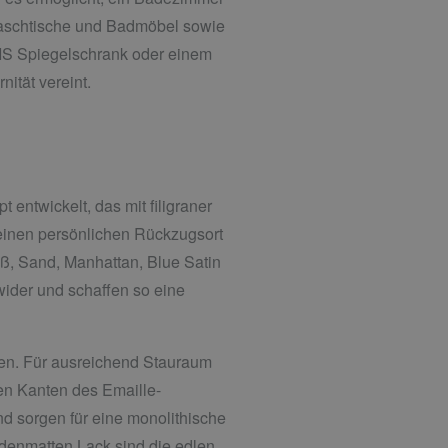
r Waschtische und Badmöbel sowie
IS Spiegelschrank oder einem
nität vereint.
ntwickelt, das mit filigraner
 einen persönlichen Rückzugsort
eiß, Sand, Manhattan, Blue Satin
ider und schaffen so eine
en. Für ausreichend Stauraum
en Kanten des Emaille-
 sorgen für eine monolithische
denmatten Lack sind die edlen