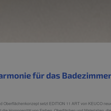
armonie für das Badezimmer 
nd Oberflächenkonzept setzt EDITION 11 ART von KEUCO neue
ht die Homogenität von Farben, Oberflächen und Materialien, di