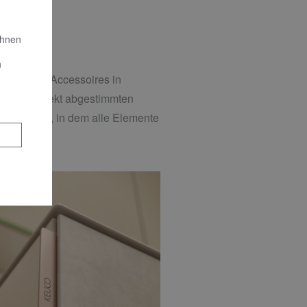
Ihnen
n
aturen und Accessoires in
ie in perfekt abgestimmten
 – ein Ort, in dem alle Elemente