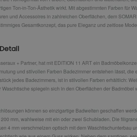
gartigen Ton-in-Ton-Ästhetik wirkt. Mit abgestimmten Farben fü
turen und Accessoires in zahlreichen Oberflächen, dem SOMAR
 stimmiges Gesamtkonzept, das pure Eleganz und zeitlose Moder
 Detail
eraux + Partner, hat mit EDITION 11 ART ein Badmöbelkonzept e
mutung und stilvollen Farben Badezimmer entstehen lässt, die
tück jedes Badezimmers, ist in stilvollen Farben erhältlich: W
 Waschtische spiegeln sich in den Oberflächen der Badmöbel w
chlösungen können so einzigartige Badwelten geschaffen werd
200 mm, wahlweise mit ein oder zwei Schubladen. Die filigran
en 4 mm verschmelzen optisch mit dem Waschtischunterbau und
schtisch wie aus einem Guss wirken. Neben dem samtigen, sei