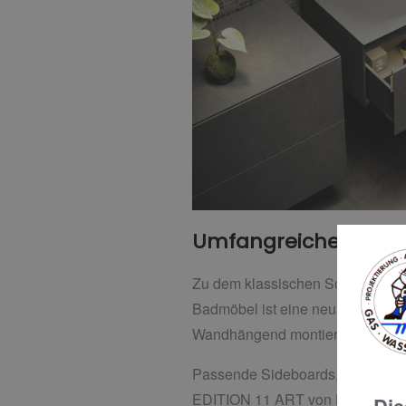
Umfangreiches Sorti
Zu dem klassischen Sortiment füg
Badmöbel ist eine neuartige Inte
Wandhängend montiert und dennoc
Passende Sideboards, Hochschrän
EDITION 11 ART von KEUCO.