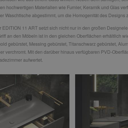
n hochwertigen Materialien wie Furnier, Keramik und Glas verf
n der Waschtische abgestimmt, um die Homogenität des Designs 
EDITION 11 ART setzt sich nicht nur in den großen Designeleme
e Griff an den Möbeln ist in den gleichen Oberflächen erhältlich
d gebürstet, Messing gebürstet, Titanschwarz gebürstet, Alumi
der verchromt. Mit den darüber hinaus verfügbaren PVD-Oberflä
Badezimmer aufwertet.