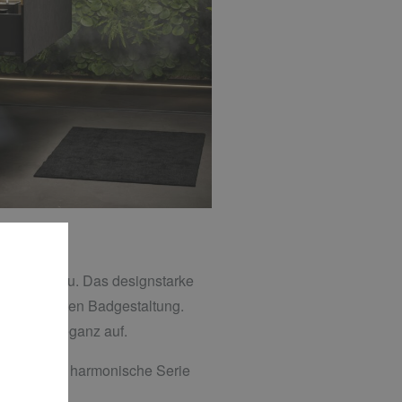
 Serie hinzu. Das designstarke
 abgestimmten Badgestaltung.
tischen Eleganz auf.
ttieren die harmonische Serie