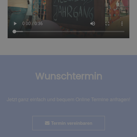
Wunschtermin
Jetzt ganz einfach und bequem Online Termine anfragen!
Termin vereinbaren